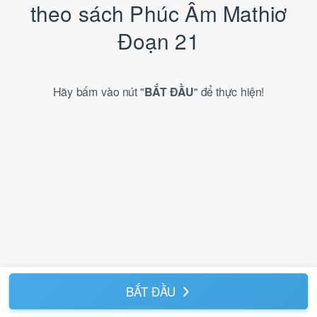
theo sách Phúc Âm Mathiơ
Đoạn 21
Hãy bấm vào nút "
BẮT ĐẦU
" để thực hiện!
BẮT ĐẦU